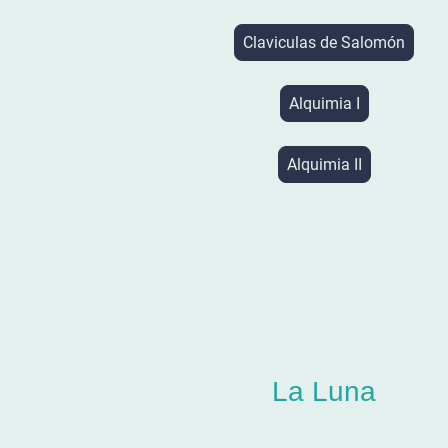
Claviculas de Salomón
Alquimia I
Alquimia II
La Luna