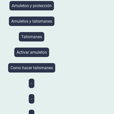
Amuletos y protección
Amuletos y talismanes
Talismanes
Activar amuletos
Como hacer talismanes
-
-