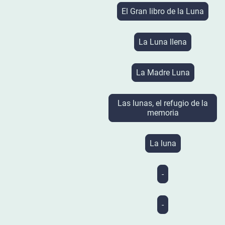
El Gran libro de la Luna
La Luna llena
La Madre Luna
Las lunas, el refugio de la
memoria
La luna
-
-