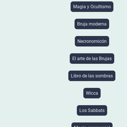
Magia y Ocultismo
Bruja moderna
Necronomicón
El arte de las Brujas
Libro de las sombras
Wicca
Los Sabbats