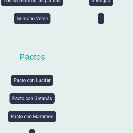
Los secretos de las plantas
Shungita
Grimorio Verde
-
Pactos
Pacto con Lucifer
Pacto con Satanás
Pacto con Mammon