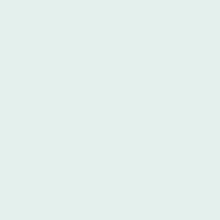
VIRNUGONWIT
Aquí comparto parte de 
sobre el mundo esotér
manuales que creo, que 
mayor parte de los a
espirituales y en la práctic
Tengo muchos más 
digitalizados, si necesit
no esté en esta biblioteca
envío mas información q
compartirlo con vosotr@s,
Virnugon