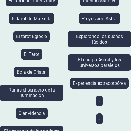
El tarot de Rider Waite
Puertas Astrales
El tarot de Marsella
Proyección Astral
El tarot Egipcio
Explorando los sueños
lúcidos
El Tarot
El cuerpo Astral y los
universos paralelos
Bola de Cristal
Experiencia extracorpórea
Runas el sendero de la
iluminación
-
Clarividencia
-