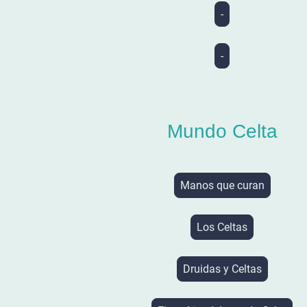
-
-
Mundo Celta
Manos que curan
Los Celtas
Druidas y Celtas