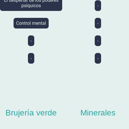
El despertar de los poderes
psíquicos
-
Control mental
-
-
-
-
-
Brujería verde
Minerales