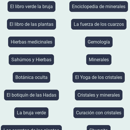
El libro verde la bruja
Enciclopedia de minerales
El libro de las plantas
La fuerza de los cuarzos
Hierbas medicinales
Gemología
Sahúmos y Hierbas
Minerales
Botánica oculta
El Yoga de los cristales
El botiquín de las Hadas
Cristales y minerales
La bruja verde
Curación con cristales