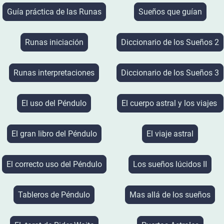
Guía práctica de las Runas
Sueños que guían
Runas iniciación
Diccionario de los Sueños 2
Runas interpretaciones
Diccionario de los Sueños 3
El uso del Péndulo
El cuerpo astral y los viajes
El gran libro del Péndulo
El viaje astral
El correcto uso del Péndulo
Los sueños lúcidos II
Tableros de Péndulo
Mas allá de los sueños