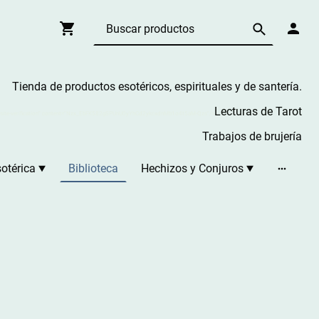
Tienda de productos esotéricos, espirituales y de santería.
Lecturas de Tarot
-site-verification" content="Nzx_EbFK582gSPUnU0yYhCd2ykcxdnMb1o4t5aM-Qzs"/>
Trabajos de brujería
otérica
Biblioteca
Hechizos y Conjuros