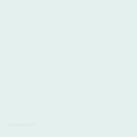
A que esperas???
Horario de apertura
Lunes a Domingo