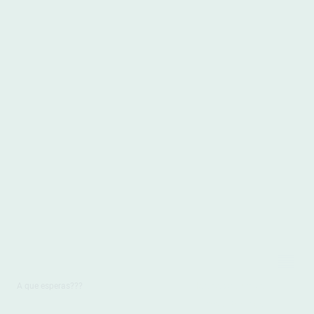
A que esperas???
Horario de apertura
Lunes a Domingo